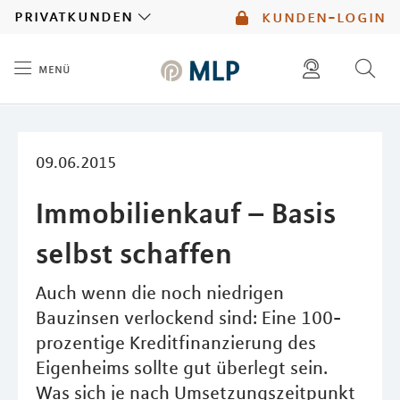
MLP
privatkunden
kunden-login
menü
Inhalt
diese website durchsuchen
mlp berater finden
09.06.2015
Immobilienkauf – Basis
selbst schaffen
Auch wenn die noch niedrigen
Bauzinsen verlockend sind: Eine 100-
prozentige Kreditfinanzierung des
Eigenheims sollte gut überlegt sein.
Was sich je nach Umsetzungszeitpunkt