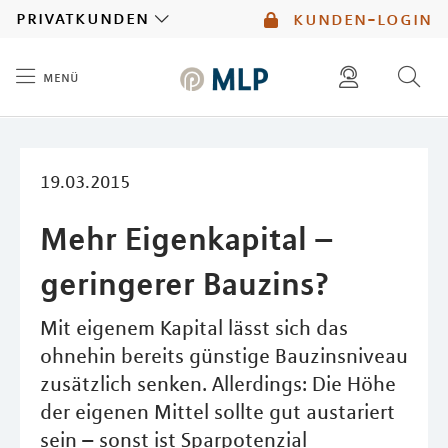
MLP
privatkunden
kunden-login
menü
Inhalt
diese website durchsuchen
mlp berater finden
19.03.2015
Mehr Eigenkapital –
geringerer Bauzins?
Mit eigenem Kapital lässt sich das
ohnehin bereits günstige Bauzinsniveau
zusätzlich senken. Allerdings: Die Höhe
der eigenen Mittel sollte gut austariert
sein – sonst ist Sparpotenzial