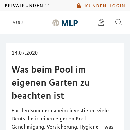
MLP
privatkunden
kunden-login
menü
Inhalt
diese website durchsuchen
mlp berater finden
14.07.2020
Was beim Pool im
eigenen Garten zu
beachten ist
Für den Sommer daheim investieren viele
Deutsche in einen eigenen Pool.
Genehmigung, Versicherung, Hygiene – was