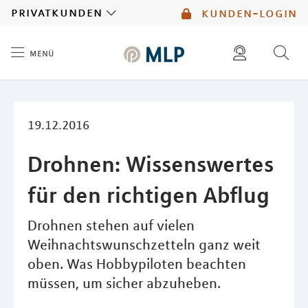
MLP
privatkunden
kunden-login
menü
Inhalt
diese website durchsuchen
mlp berater finden
19.12.2016
Drohnen: Wissenswertes
für den richtigen Abflug
Drohnen stehen auf vielen
Weihnachtswunschzetteln ganz weit
oben. Was Hobbypiloten beachten
müssen, um sicher abzuheben.